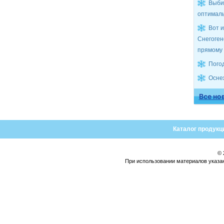
Выби
оптималь
Вот и
Снегоген
прямому
Пого
Осне
Все но
Каталог продукц
© 
При использовании материалов указа