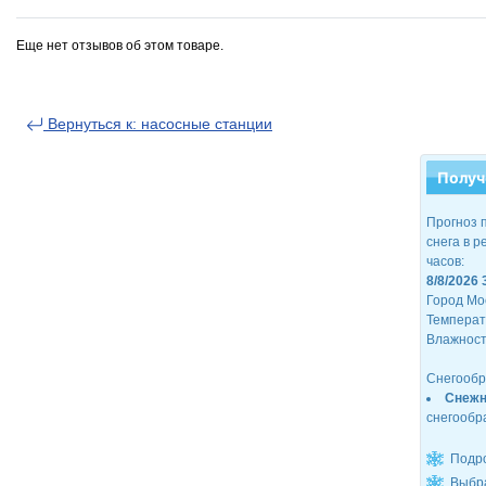
Еще нет отзывов об этом товаре.
Вернуться к: насосные станции
Получ
Прогноз 
снега в 
часов:
8/8/2026 
Город Мо
Температ
Влажност
Снегообра
Снежн
снегообр
Подр
Выбра